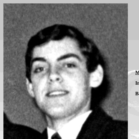
M
I
B